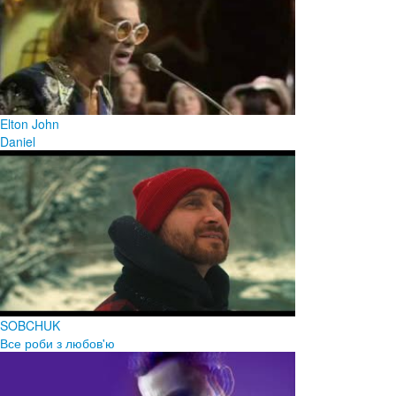
Elton John
Daniel
SOBCHUK
Все роби з любов'ю