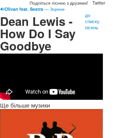
Поділіться піснею з друзями!
Twitter
🔊
Olivan feat. Sestra
— Зоряне
до
Dean Lewis -
списку
пісень
How Do I Say
Goodbye
Ще більше музики