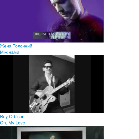
Женя Толочний
Між нами
Roy Orbison
Oh, My Love