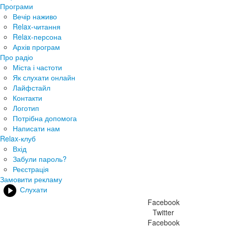
Програми
Вечір наживо
Relax-читання
Relax-персона
Архів програм
Про радіо
Міста і частоти
Як слухати онлайн
Лайфстайл
Контакти
Логотип
Потрібна допомога
Написати нам
Relax-клуб
Вхід
Забули пароль?
Реєстрація
Замовити рекламу
Слухати
Facebook
Twitter
Facebook