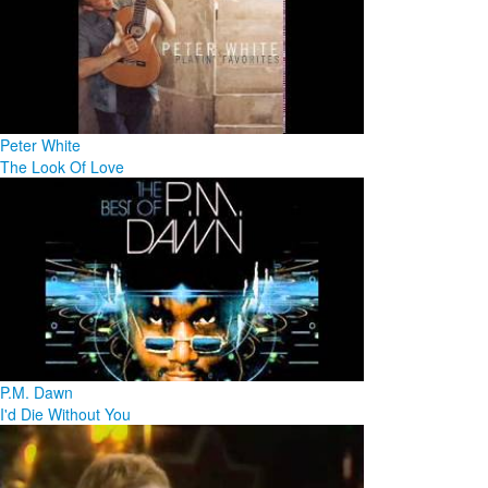
Peter White
The Look Of Love
P.M. Dawn
I'd Die Without You