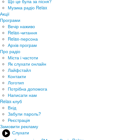
Що це була за пісня?
Музика радіо Relax
Акції
Програми
Вечір наживо
Relax-читання
Relax-персона
Архів програм
Про радіо
Міста і частоти
Як слухати онлайн
Лайфстайл
Контакти
Логотип
Потрібна допомога
Написати нам
Relax-клуб
Вхід
Забули пароль?
Реєстрація
Замовити рекламу
Слухати