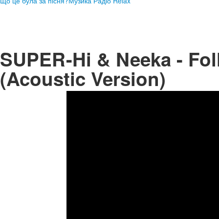
Що це була за пісня?
Музика Радіо Relax
SUPER-Hi & Neeka - Fol
(Acoustic Version)