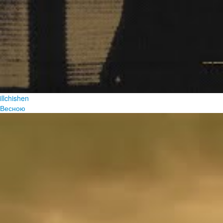
illchishen
Весною