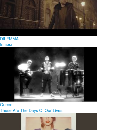
DILEMMA
Iншим
Queen
These Are The Days Of Our Lives