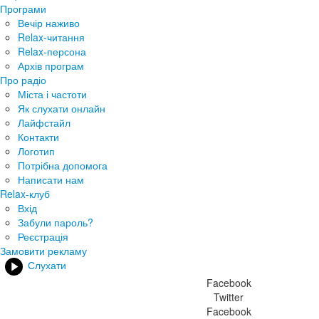
Програми
Вечір наживо
Relax-читання
Relax-персона
Архів програм
Про радіо
Міста і частоти
Як слухати онлайн
Лайфстайл
Контакти
Логотип
Потрібна допомога
Написати нам
Relax-клуб
Вхід
Забули пароль?
Реєстрація
Замовити рекламу
Слухати
Facebook
Twitter
Facebook