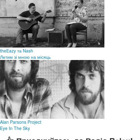
theEazy та Nash
Летим зі мною на місяць
Alan Parsons Project
Eye In The Sky