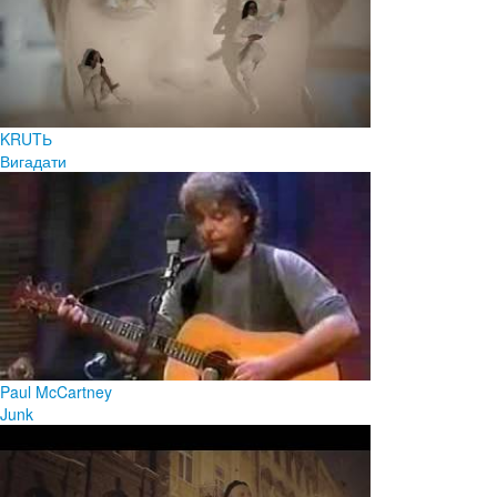
KRUTЬ
Вигадати
Paul McCartney
Junk