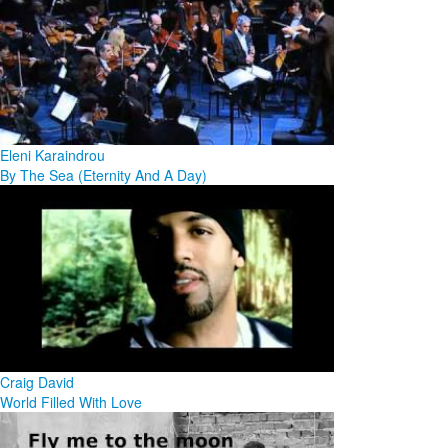
Eleni Karaindrou
By The Sea (Eternity And A Day)
Craig David
World Filled With Love