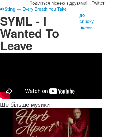
Поділіться піснею з друзями!
Twitter
🔊
Sting
— Every Breath You Take
до
SYML - I
списку
пісень
Wanted To
Leave
Ще більше музики