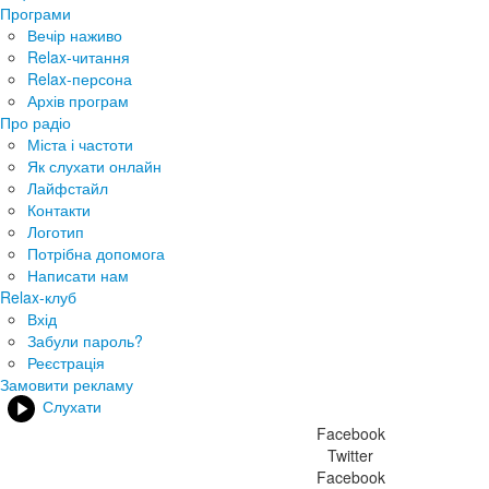
Програми
Вечір наживо
Relax-читання
Relax-персона
Архів програм
Про радіо
Міста і частоти
Як слухати онлайн
Лайфстайл
Контакти
Логотип
Потрібна допомога
Написати нам
Relax-клуб
Вхід
Забули пароль?
Реєстрація
Замовити рекламу
Слухати
Facebook
Twitter
Facebook