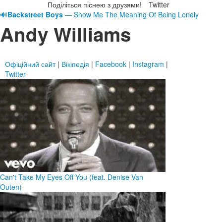
Поділіться піснею з друзями!
Twitter
🔊
Backstreet Boys
— Show Me The Meaning Of Being Lonely
Andy Williams
Офіційний сайт
|
Вікіпедія
|
Facebook
|
Instagram
|
Twitter
Can't Take My Eyes Off You (feat. Denise Van
Outen)