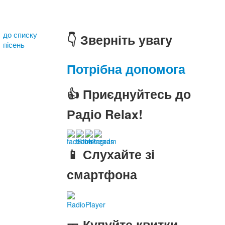
до списку
👇 Зверніть увагу
пісень
Потрібна допомога
👍 Приєднуйтесь до
Радіо Relax!
📱 Слухайте зі
смартфона
RadioPlayer
🎫 Купуйте квитки