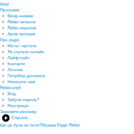
Акції
Програми
Вечір наживо
Relax-читання
Relax-персона
Архів програм
Про радіо
Міста і частоти
Як слухати онлайн
Лайфстайл
Контакти
Логотип
Потрібна допомога
Написати нам
Relax-клуб
Вхід
Забули пароль?
Реєстрація
Замовити рекламу
Слухати
Що це була за пісня?
Музика Радіо Relax