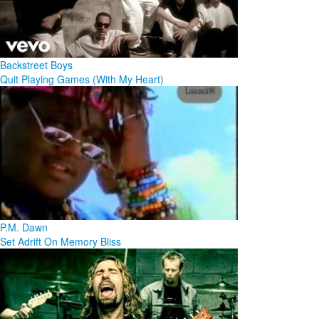
Backstreet Boys
Quit Playing Games (With My Heart)
P.M. Dawn
Set Adrift On Memory Bliss