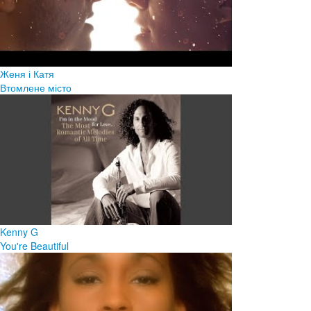
Женя і Катя
Втомлене місто
Kenny G
You're Beautiful