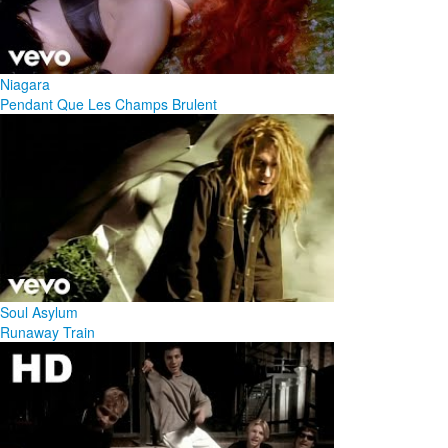
Niagara
Pendant Que Les Champs Brulent
Soul Asylum
Runaway Train