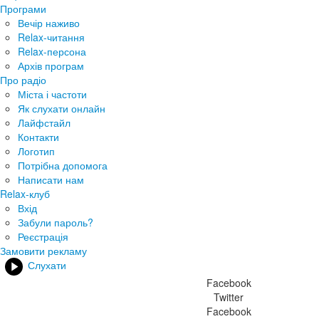
Програми
Вечір наживо
Relax-читання
Relax-персона
Архів програм
Про радіо
Міста і частоти
Як слухати онлайн
Лайфстайл
Контакти
Логотип
Потрібна допомога
Написати нам
Relax-клуб
Вхід
Забули пароль?
Реєстрація
Замовити рекламу
Слухати
Facebook
Twitter
Facebook