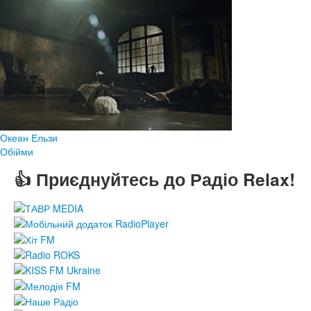
Океан Ельзи
Обійми
👍 Приєднуйтесь до Радіо Relax!