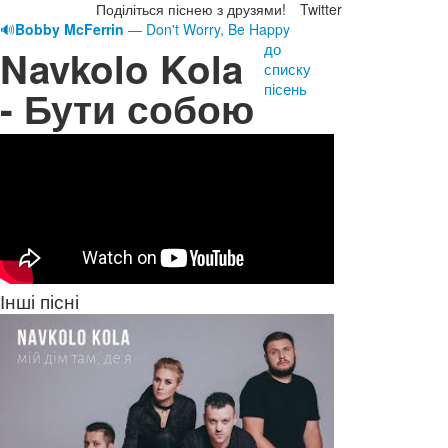
Поділіться піснею з друзями!
Twitter
🔊
Bobby McFerrin
— Don't Worry, Be Happy
до
Navkolo Kola
списку
пісень
- Бути собою
Інші пісні