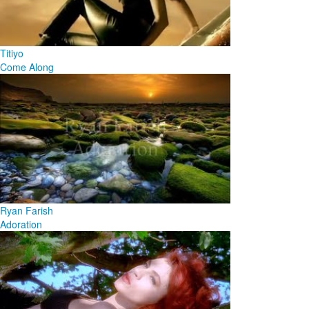
Titiyo
Come Along
Ryan Farish
Adoration