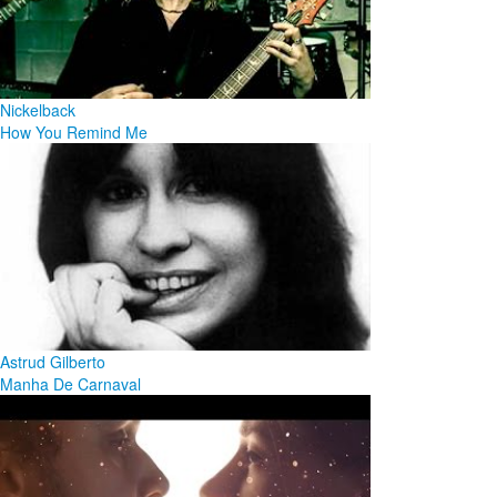
Nickelback
How You Remind Me
Astrud Gilberto
Manha De Carnaval