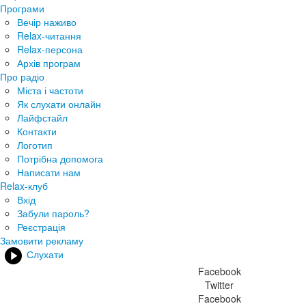
Програми
Вечір наживо
Relax-читання
Relax-персона
Архів програм
Про радіо
Міста і частоти
Як слухати онлайн
Лайфстайл
Контакти
Логотип
Потрібна допомога
Написати нам
Relax-клуб
Вхід
Забули пароль?
Реєстрація
Замовити рекламу
Слухати
Facebook
Twitter
Facebook