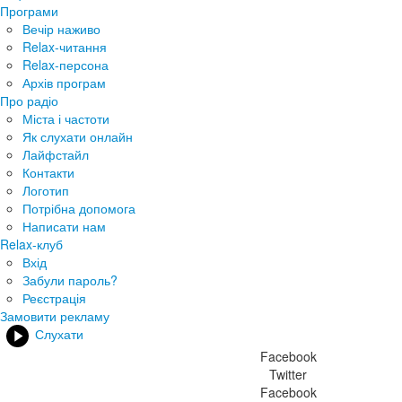
Програми
Вечір наживо
Relax-читання
Relax-персона
Архів програм
Про радіо
Міста і частоти
Як слухати онлайн
Лайфстайл
Контакти
Логотип
Потрібна допомога
Написати нам
Relax-клуб
Вхід
Забули пароль?
Реєстрація
Замовити рекламу
Слухати
Facebook
Twitter
Facebook