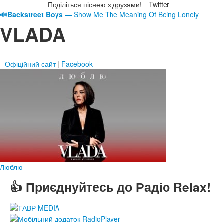
Поділіться піснею з друзями!
Twitter
🔊
Backstreet Boys
— Show Me The Meaning Of Being Lonely
VLADA
Офіційний сайт
|
Facebook
Люблю
👍 Приєднуйтесь до Радіо Relax!