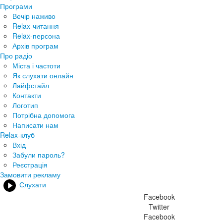
Програми
Вечір наживо
Relax-читання
Relax-персона
Архів програм
Про радіо
Міста і частоти
Як слухати онлайн
Лайфстайл
Контакти
Логотип
Потрібна допомога
Написати нам
Relax-клуб
Вхід
Забули пароль?
Реєстрація
Замовити рекламу
Слухати
Facebook
Twitter
Facebook