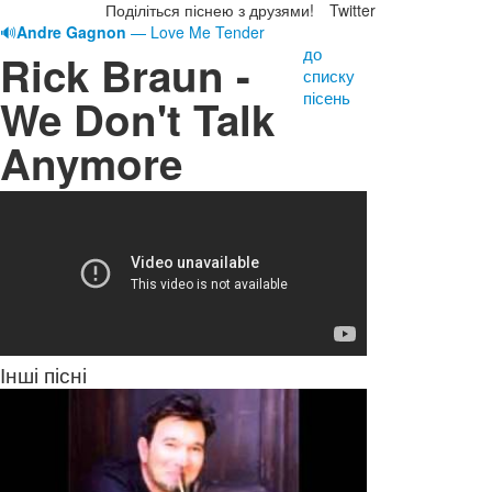
Поділіться піснею з друзями!
Twitter
🔊
Andre Gagnon
— Love Me Tender
до
Rick Braun -
списку
пісень
We Don't Talk
Anymore
Інші пісні