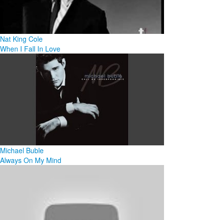
Nat King Cole
When I Fall In Love
Michael Buble
Always On My Mind