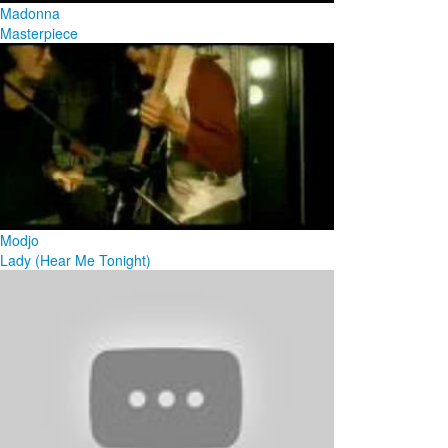
Madonna
Masterpiece
Modjo
Lady (Hear Me Tonight)