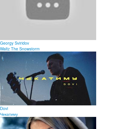
Georgy Sviridov
Waltz The Snowstorm
Dovi
Чекатиму