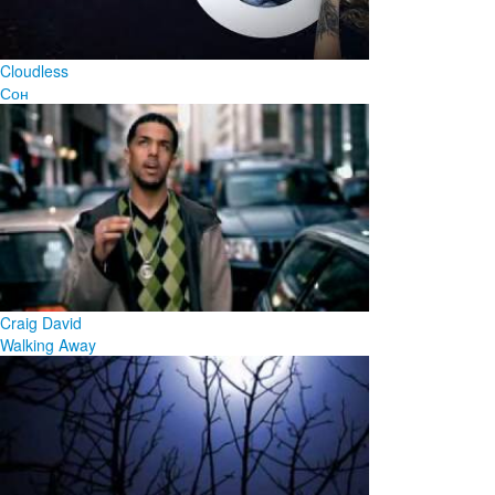
Cloudless
Сон
Craig David
Walking Away