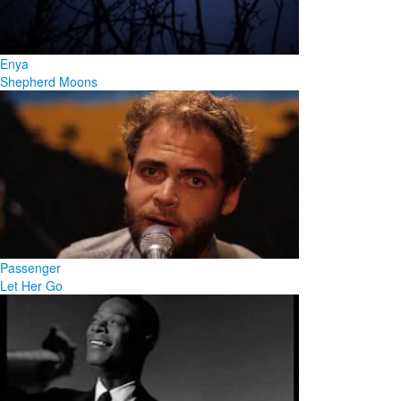
Enya
Shepherd Moons
Passenger
Let Her Go