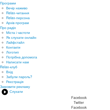
Програми
Вечір наживо
Relax-читання
Relax-персона
Архів програм
Про радіо
Міста і частоти
Як слухати онлайн
Лайфстайл
Контакти
Логотип
Потрібна допомога
Написати нам
Relax-клуб
Вхід
Забули пароль?
Реєстрація
Замовити рекламу
Слухати
Facebook
Twitter
Facebook