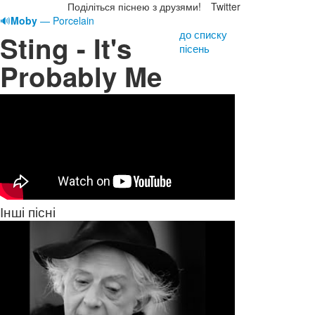
Поділіться піснею з друзями!
Twitter
🔊
Moby
— Porcelain
до списку
Sting - It's
пісень
Probably Me
Інші пісні