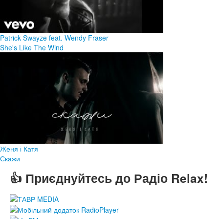
Patrick Swayze feat. Wendy Fraser
She's Like The Wind
Женя і Катя
Скажи
👍 Приєднуйтесь до Радіо Relax!