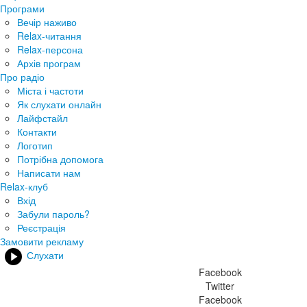
Програми
Вечір наживо
Relax-читання
Relax-персона
Архів програм
Про радіо
Міста і частоти
Як слухати онлайн
Лайфстайл
Контакти
Логотип
Потрібна допомога
Написати нам
Relax-клуб
Вхід
Забули пароль?
Реєстрація
Замовити рекламу
Слухати
Facebook
Twitter
Facebook