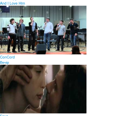
And I Love Him
ConCord
Вечір
Enya