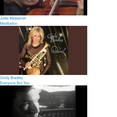
Jules Massenet
Meditation
Cindy Bradley
Everyone But You