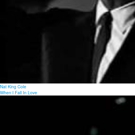
Nat King Cole
When I Fall In Love