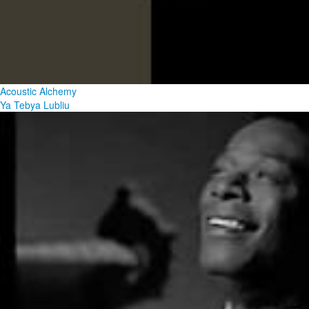
Acoustic Alchemy
Ya Tebya Lubliu