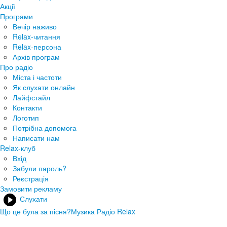
Акції
Програми
Вечір наживо
Relax-читання
Relax-персона
Архів програм
Про радіо
Міста і частоти
Як слухати онлайн
Лайфстайл
Контакти
Логотип
Потрібна допомога
Написати нам
Relax-клуб
Вхід
Забули пароль?
Реєстрація
Замовити рекламу
Слухати
Що це була за пісня?
Музика Радіо Relax