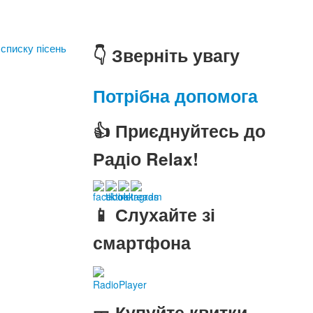
 списку пісень
👇 Зверніть увагу
Потрібна допомога
👍 Приєднуйтесь до
Радіо Relax!
📱 Слухайте зі
смартфона
RadioPlayer
🎫 Купуйте квитки