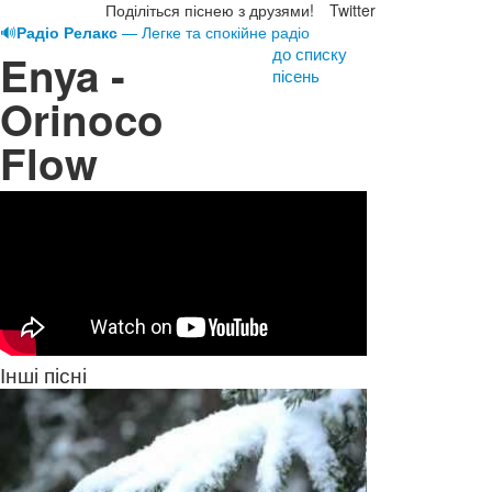
Поділіться піснею з друзями!
Twitter
🔊
Радіо Релакс
— Легке та спокійне радіо
до списку
Enya -
пісень
Orinoco
Flow
Інші пісні