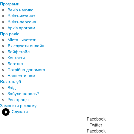
Програми
Вечір наживо
Relax-читання
Relax-персона
Архів програм
Про радіо
Міста і частоти
Як слухати онлайн
Лайфстайл
Контакти
Логотип
Потрібна допомога
Написати нам
Relax-клуб
Вхід
Забули пароль?
Реєстрація
Замовити рекламу
Слухати
Facebook
Twitter
Facebook