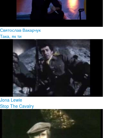
Святослав Вакарчук
Така, як ти
Jona Lewie
Stop The Cavalry