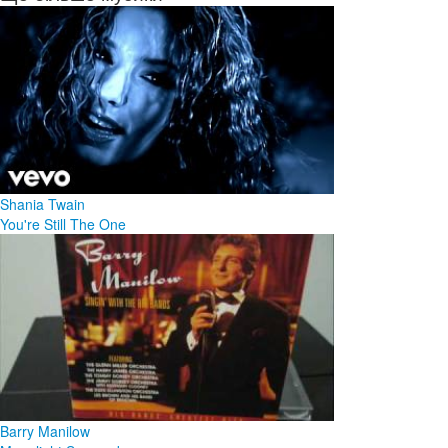
Shania Twain
You're Still The One
Barry Manilow