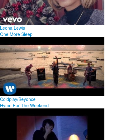
Leona Lewis
One More Sleep
Coldplay/Beyonce
Hymn For The Weekend