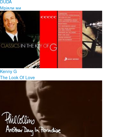
DUDA
Мріяли ми
Kenny G
The Look Of Love