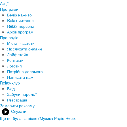
Акції
Програми
Вечір наживо
Relax-читання
Relax-персона
Архів програм
Про радіо
Міста і частоти
Як слухати онлайн
Лайфстайл
Контакти
Логотип
Потрібна допомога
Написати нам
Relax-клуб
Вхід
Забули пароль?
Реєстрація
Замовити рекламу
Слухати
Що це була за пісня?
Музика Радіо Relax