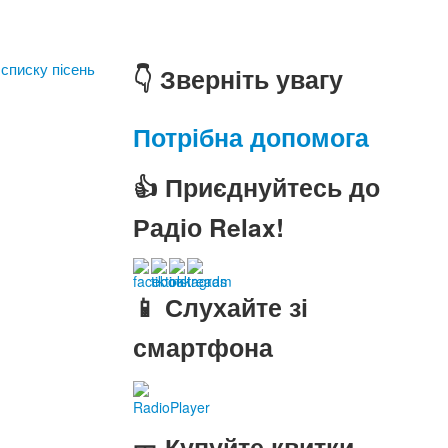
 списку пісень
👇 Зверніть увагу
Потрібна допомога
👍 Приєднуйтесь до
Радіо Relax!
📱 Слухайте зі
смартфона
RadioPlayer
🎫 Купуйте квитки