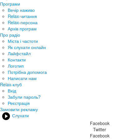
Програми
Вечір наживо
Relax-читання
Relax-персона
Архів програм
Про радіо
Міста і частоти
Як слухати онлайн
Лайфстайл
Контакти
Логотип
Потрібна допомога
Написати нам
Relax-клуб
Вхід
Забули пароль?
Реєстрація
Замовити рекламу
Слухати
Facebook
Twitter
Facebook