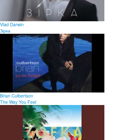
Vlad Darwin
Зірка
Brian Culbertson
The Way You Feel