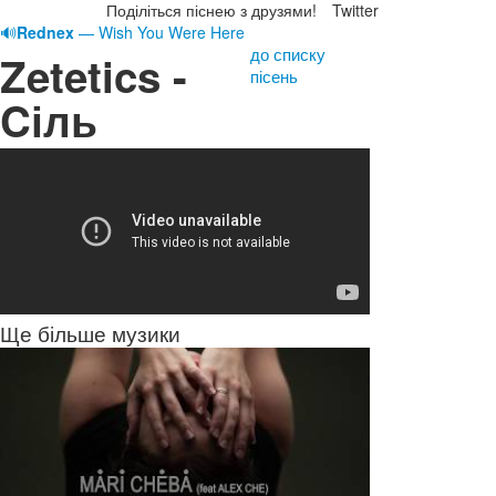
Поділіться піснею з друзями!
Twitter
🔊
Rednex
— Wish You Were Here
до списку
Zetetics -
пісень
Cіль
Ще більше музики