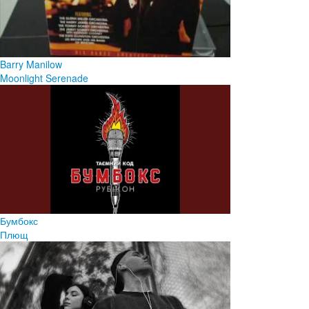
Barry Manilow
Moonlight Serenade
Бумбокс
Плющ