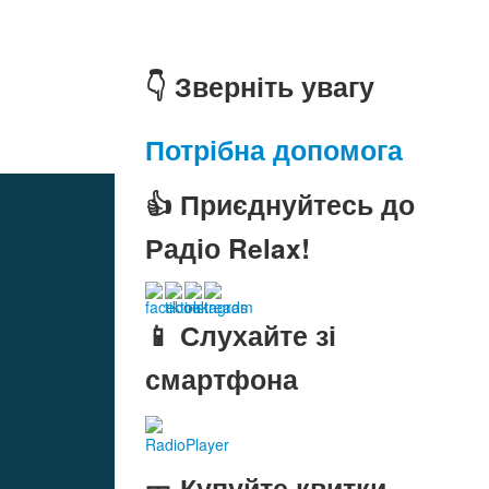
👇 Зверніть увагу
Потрібна допомога
👍 Приєднуйтесь до
Радіо Relax!
📱 Слухайте зі
смартфона
RadioPlayer
🎫 Купуйте квитки