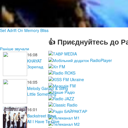
Set Adrift On Memory Bliss
👍 Приєднуйтесь до Ра
Раніше звучали
16:08
KHAYAT
Зорепад
16:05
Melody Gardot & Sting
Little Something
16:01
Backstreet Boys
All I Have To Give