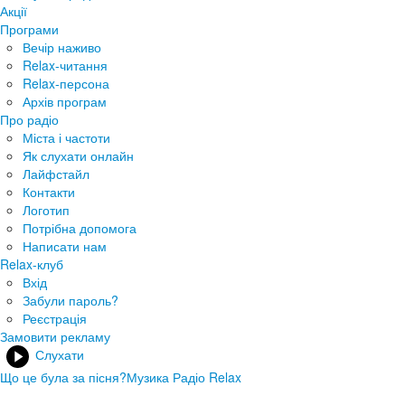
Акції
Програми
Вечір наживо
Relax-читання
Relax-персона
Архів програм
Про радіо
Міста і частоти
Як слухати онлайн
Лайфстайл
Контакти
Логотип
Потрібна допомога
Написати нам
Relax-клуб
Вхід
Забули пароль?
Реєстрація
Замовити рекламу
Слухати
Що це була за пісня?
Музика Радіо Relax