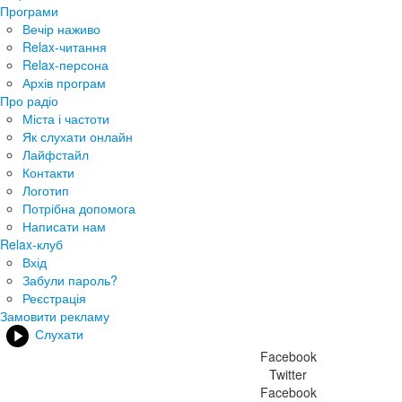
Програми
Вечір наживо
Relax-читання
Relax-персона
Архів програм
Про радіо
Міста і частоти
Як слухати онлайн
Лайфстайл
Контакти
Логотип
Потрібна допомога
Написати нам
Relax-клуб
Вхід
Забули пароль?
Реєстрація
Замовити рекламу
Слухати
Facebook
Twitter
Facebook