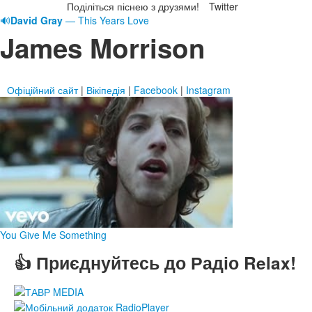
Поділіться піснею з друзями!
Twitter
🔊
David Gray
— This Years Love
James Morrison
Офіційний сайт
|
Вікіпедія
|
Facebook
|
Instagram
You Give Me Something
👍 Приєднуйтесь до Радіо Relax!