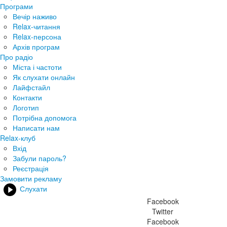
Програми
Вечір наживо
Relax-читання
Relax-персона
Архів програм
Про радіо
Міста і частоти
Як слухати онлайн
Лайфстайл
Контакти
Логотип
Потрібна допомога
Написати нам
Relax-клуб
Вхід
Забули пароль?
Реєстрація
Замовити рекламу
Слухати
Facebook
Twitter
Facebook