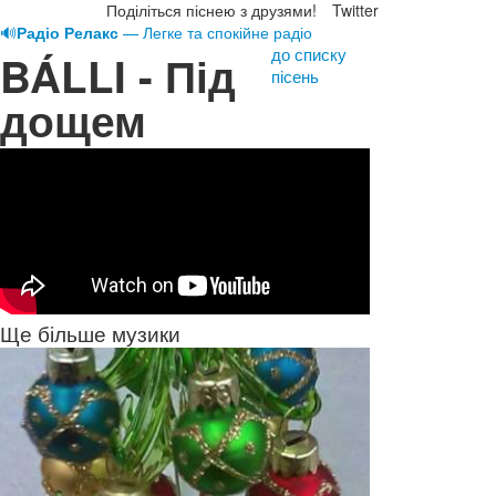
Поділіться піснею з друзями!
Twitter
🔊
Радіо Релакс
— Легке та спокійне радіо
до списку
BÁLLI - Під
пісень
дощем
Ще більше музики