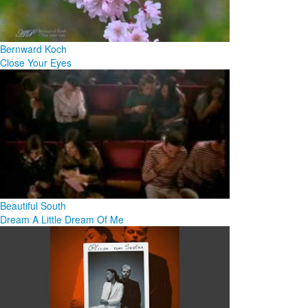
Bernward Koch
Close Your Eyes
Beautiful South
Dream A Little Dream Of Me