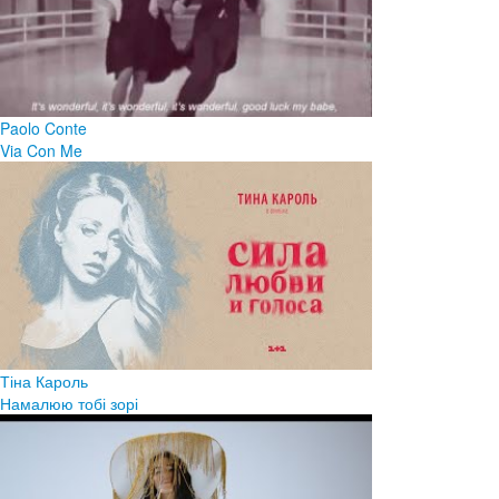
Paolo Conte
Via Con Me
Тіна Кароль
Намалюю тобі зорі