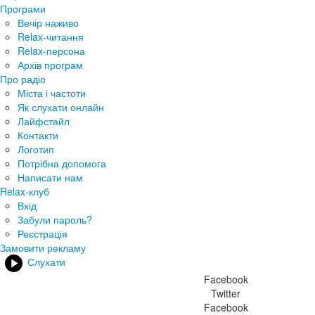
Програми
Вечір наживо
Relax-читання
Relax-персона
Архів програм
Про радіо
Міста і частоти
Як слухати онлайн
Лайфстайл
Контакти
Логотип
Потрібна допомога
Написати нам
Relax-клуб
Вхід
Забули пароль?
Реєстрація
Замовити рекламу
Слухати
Facebook
Twitter
Facebook