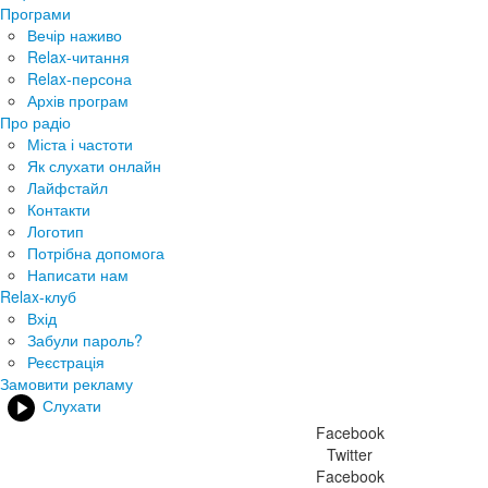
Програми
Вечір наживо
Relax-читання
Relax-персона
Архів програм
Про радіо
Міста і частоти
Як слухати онлайн
Лайфстайл
Контакти
Логотип
Потрібна допомога
Написати нам
Relax-клуб
Вхід
Забули пароль?
Реєстрація
Замовити рекламу
Слухати
Facebook
Twitter
Facebook