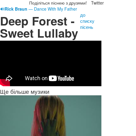
Поділіться піснею з друзями!
Twitter
🔊
Rick Braun
— Dance With My Father
до
Deep Forest -
списку
пісень
Sweet Lullaby
Ще більше музики