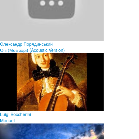
Олександр Порядинський
Очі (Мов зорі) (Acoustic Version)
Luigi Boccherini
Menuet