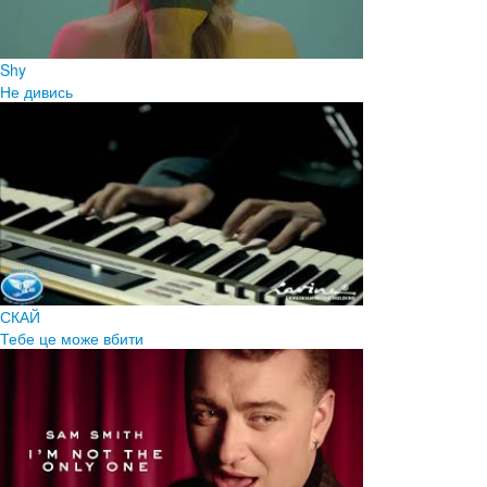
Shy
Не дивись
СКАЙ
Тебе це може вбити