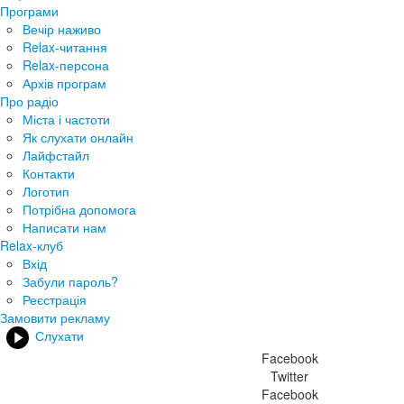
Програми
Вечір наживо
Relax-читання
Relax-персона
Архів програм
Про радіо
Міста і частоти
Як слухати онлайн
Лайфстайл
Контакти
Логотип
Потрібна допомога
Написати нам
Relax-клуб
Вхід
Забули пароль?
Реєстрація
Замовити рекламу
Слухати
Facebook
Twitter
Facebook