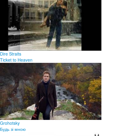
Dire Straits
Ticket to Heaven
Grohotsky
Будь зі мною