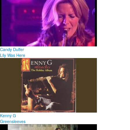
Candy Dulfer
Lily Was Here
Kenny G
Greensleeves