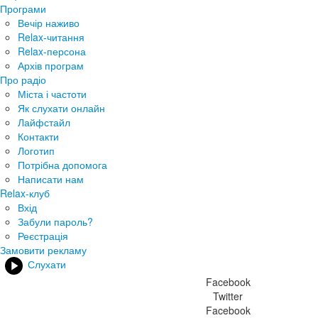
Програми
Вечір наживо
Relax-читання
Relax-персона
Архів програм
Про радіо
Міста і частоти
Як слухати онлайн
Лайфстайл
Контакти
Логотип
Потрібна допомога
Написати нам
Relax-клуб
Вхід
Забули пароль?
Реєстрація
Замовити рекламу
Слухати
Facebook
Twitter
Facebook