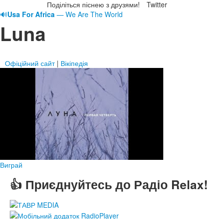
Поділіться піснею з друзями!
Twitter
🔊
Usa For Africa
— We Are The World
Luna
Офіційний сайт
|
Вікіпедія
Виграй
👍 Приєднуйтесь до Радіо Relax!