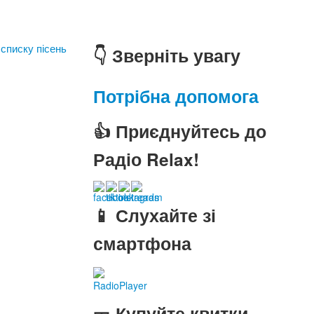
 списку пісень
👇 Зверніть увагу
Потрібна допомога
👍 Приєднуйтесь до
Радіо Relax!
📱 Слухайте зі
смартфона
RadioPlayer
🎫 Купуйте квитки