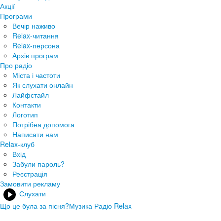
Акції
Програми
Вечір наживо
Relax-читання
Relax-персона
Архів програм
Про радіо
Міста і частоти
Як слухати онлайн
Лайфстайл
Контакти
Логотип
Потрібна допомога
Написати нам
Relax-клуб
Вхід
Забули пароль?
Реєстрація
Замовити рекламу
Слухати
Що це була за пісня?
Музика Радіо Relax