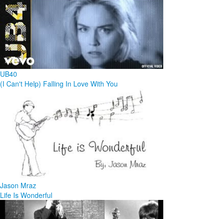
UB40
(I Can't Help) Falling In Love With You
Jason Mraz
Life Is Wonderful