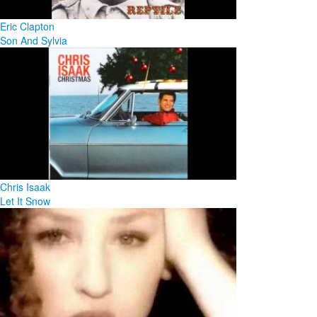
Eric Clapton
Son And Sylvia
Chris Isaak
Let It Snow