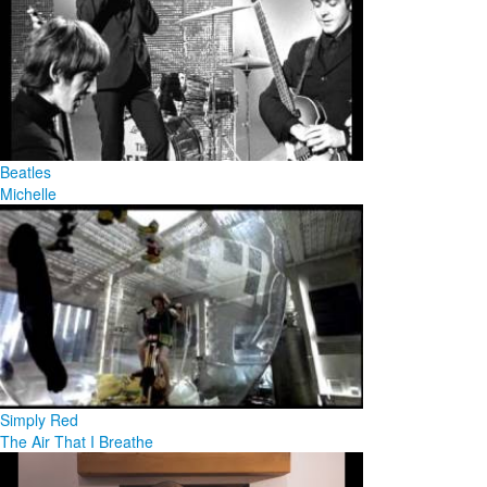
Beatles
Michelle
Simply Red
The Air That I Breathe