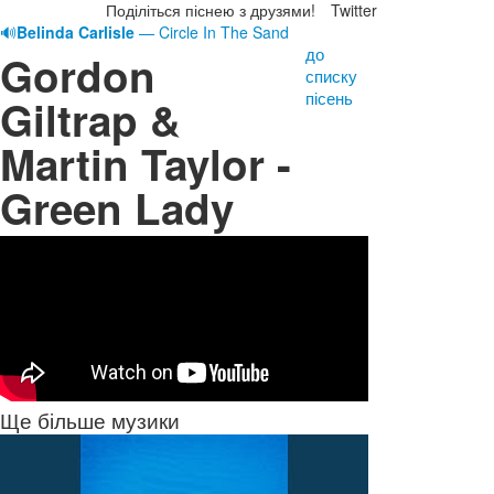
Поділіться піснею з друзями!
Twitter
🔊
Belinda Carlisle
— Circle In The Sand
до
Gordon
списку
пісень
Giltrap &
Martin Taylor -
Green Lady
Ще більше музики