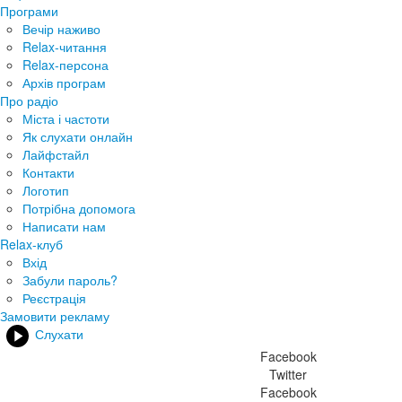
Програми
Вечір наживо
Relax-читання
Relax-персона
Архів програм
Про радіо
Міста і частоти
Як слухати онлайн
Лайфстайл
Контакти
Логотип
Потрібна допомога
Написати нам
Relax-клуб
Вхід
Забули пароль?
Реєстрація
Замовити рекламу
Слухати
Facebook
Twitter
Facebook