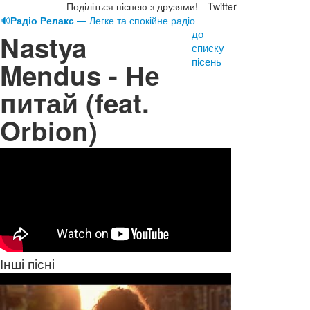
Поділіться піснею з друзями!
Twitter
🔊
Радіо Релакс
— Легке та спокійне радіо
до
Nastya
списку
пісень
Mendus - Не
питай (feat.
Orbion)
Інші пісні