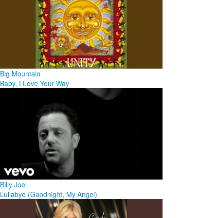
Big Mountain
Baby, I Love Your Way
Billy Joel
Lullabye (Goodnight, My Angel)