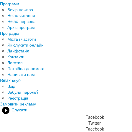
Програми
Вечір наживо
Relax-читання
Relax-персона
Архів програм
Про радіо
Міста і частоти
Як слухати онлайн
Лайфстайл
Контакти
Логотип
Потрібна допомога
Написати нам
Relax-клуб
Вхід
Забули пароль?
Реєстрація
Замовити рекламу
Слухати
Facebook
Twitter
Facebook