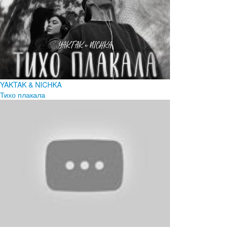
YAKTAK & NICHKA
Тихо плакала