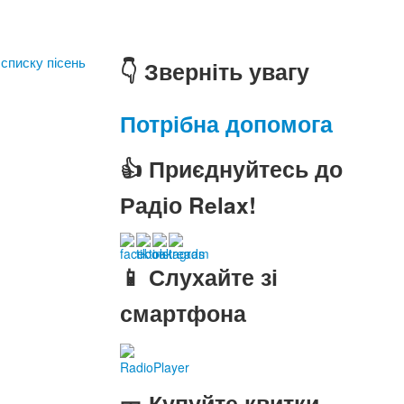
 списку пісень
👇 Зверніть увагу
Потрібна допомога
👍 Приєднуйтесь до
Радіо Relax!
📱 Слухайте зі
смартфона
RadioPlayer
🎫 Купуйте квитки