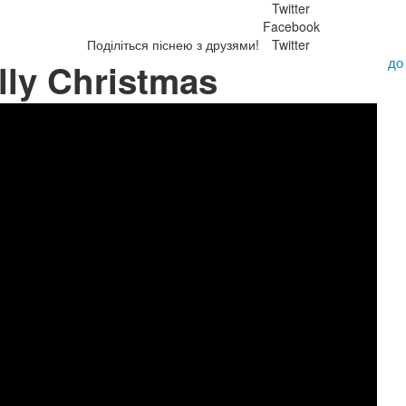
Twitter
Facebook
Поділіться піснею з друзями!
Twitter
до
lly Christmas