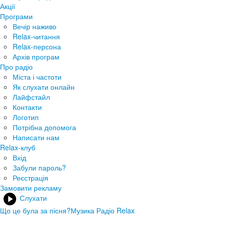
Акції
Програми
Вечір наживо
Relax-читання
Relax-персона
Архів програм
Про радіо
Міста і частоти
Як слухати онлайн
Лайфстайл
Контакти
Логотип
Потрібна допомога
Написати нам
Relax-клуб
Вхід
Забули пароль?
Реєстрація
Замовити рекламу
Слухати
Що це була за пісня?
Музика Радіо Relax