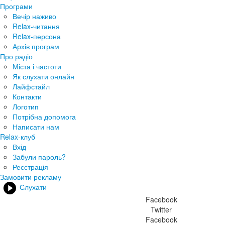
Програми
Вечір наживо
Relax-читання
Relax-персона
Архів програм
Про радіо
Міста і частоти
Як слухати онлайн
Лайфстайл
Контакти
Логотип
Потрібна допомога
Написати нам
Relax-клуб
Вхід
Забули пароль?
Реєстрація
Замовити рекламу
Слухати
Facebook
Twitter
Facebook