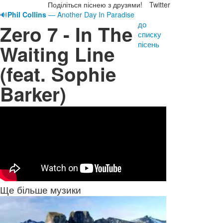
Поділіться піснею з друзями!
Twitter
🔊
Phil Collins
— Another Day In Paradise
до
Zero 7 - In The
списку
пісень
Waiting Line
(feat. Sophie
Barker)
Ще більше музики