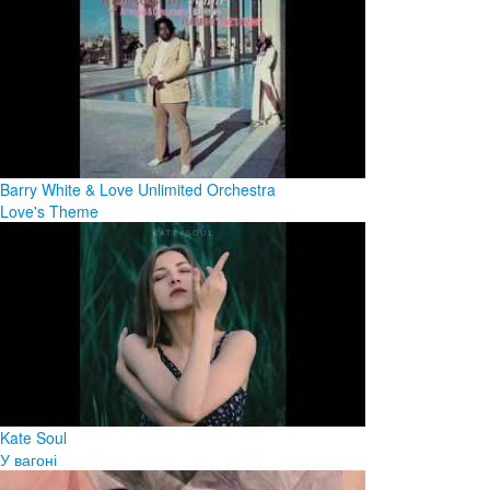
Barry White & Love Unlimited Orchestra
Love's Theme
Kate Soul
У вагоні