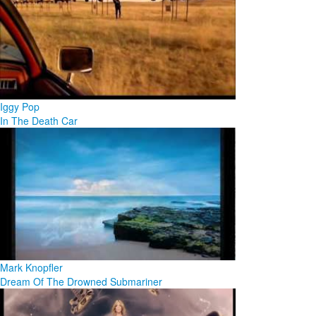
Iggy Pop
In The Death Car
Mark Knopfler
Dream Of The Drowned Submariner