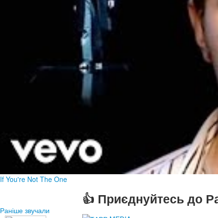
If You're Not The One
👍 Приєднуйтесь до Ра
Раніше звучали