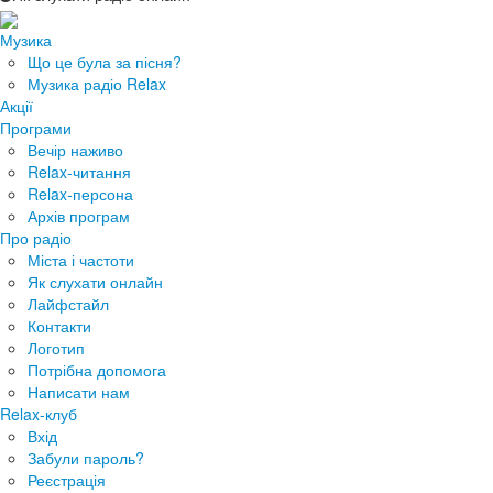
Музика
Що це була за пісня?
Музика радіо Relax
Акції
Програми
Вечір наживо
Relax-читання
Relax-персона
Архів програм
Про радіо
Міста і частоти
Як слухати онлайн
Лайфстайл
Контакти
Логотип
Потрібна допомога
Написати нам
Relax-клуб
Вхід
Забули пароль?
Реєстрація