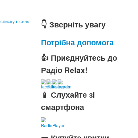
 списку пісень
👇 Зверніть увагу
Потрібна допомога
👍 Приєднуйтесь до
Радіо Relax!
📱 Слухайте зі
смартфона
RadioPlayer
🎫 Купуйте квитки