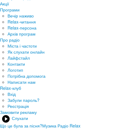
Акції
Програми
Вечір наживо
Relax-читання
Relax-персона
Архів програм
Про радіо
Міста і частоти
Як слухати онлайн
Лайфстайл
Контакти
Логотип
Потрібна допомога
Написати нам
Relax-клуб
Вхід
Забули пароль?
Реєстрація
Замовити рекламу
Слухати
Що це була за пісня?
Музика Радіо Relax