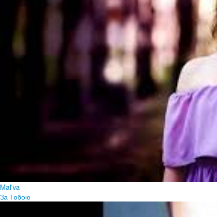
Mal'va
За Тобою