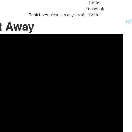
Twitter
Facebook
Поділіться піснею з друзями!
Twitter
до
t Away