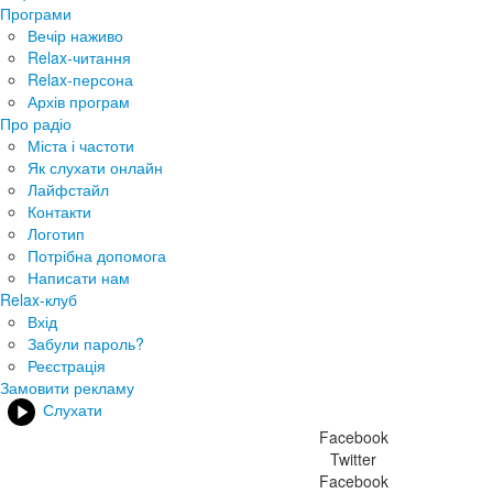
Програми
Вечір наживо
Relax-читання
Relax-персона
Архів програм
Про радіо
Міста і частоти
Як слухати онлайн
Лайфстайл
Контакти
Логотип
Потрібна допомога
Написати нам
Relax-клуб
Вхід
Забули пароль?
Реєстрація
Замовити рекламу
Слухати
Facebook
Twitter
Facebook