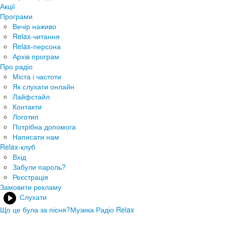
Акції
Програми
Вечір наживо
Relax-читання
Relax-персона
Архів програм
Про радіо
Міста і частоти
Як слухати онлайн
Лайфстайл
Контакти
Логотип
Потрібна допомога
Написати нам
Relax-клуб
Вхід
Забули пароль?
Реєстрація
Замовити рекламу
Слухати
Що це була за пісня?
Музика Радіо Relax