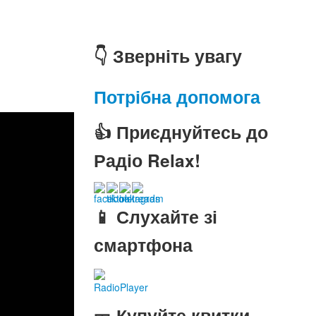
👇 Зверніть увагу
Потрібна допомога
👍 Приєднуйтесь до
Радіо Relax!
📱 Слухайте зі
смартфона
RadioPlayer
🎫 Купуйте квитки