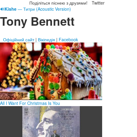
Поділіться піснею з друзями!
Twitter
🔊
Kishe
— Титри (Acoustic Version)
Tony Bennett
Офіційний сайт
|
Вікіпедія
|
Facebook
All I Want For Christmas Is You