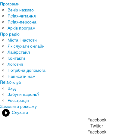
Програми
Вечір наживо
Relax-читання
Relax-персона
Архів програм
Про радіо
Міста і частоти
Як слухати онлайн
Лайфстайл
Контакти
Логотип
Потрібна допомога
Написати нам
Relax-клуб
Вхід
Забули пароль?
Реєстрація
Замовити рекламу
Слухати
Facebook
Twitter
Facebook