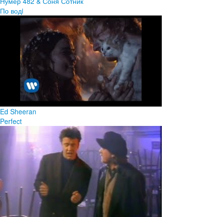
Нумер 482 & Соня Сотник
По водi
Ed Sheeran
Perfect