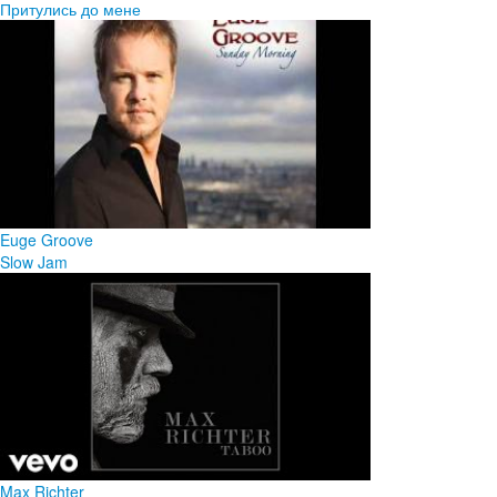
Притулись до мене
Euge Groove
Slow Jam
Max Richter