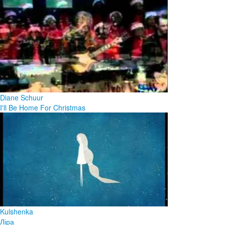
Diane Schuur
I'll Be Home For Christmas
Kulshenka
Ліра