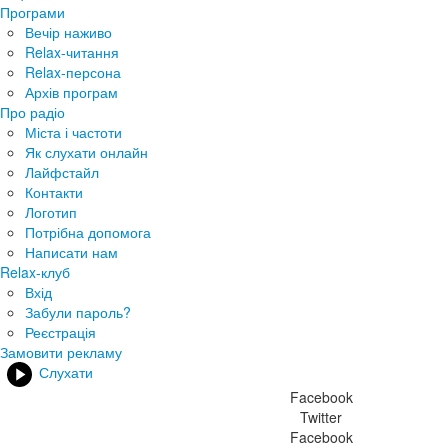
Програми
Вечір наживо
Relax-читання
Relax-персона
Архів програм
Про радіо
Міста і частоти
Як слухати онлайн
Лайфстайл
Контакти
Логотип
Потрібна допомога
Написати нам
Relax-клуб
Вхід
Забули пароль?
Реєстрація
Замовити рекламу
Слухати
Facebook
Twitter
Facebook