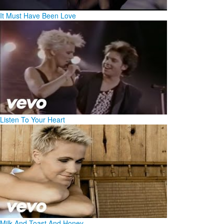
It Must Have Been Love
Listen To Your Heart
Milk And Toast And Honey