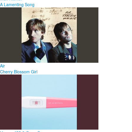
A Lamenting Song
Air
Cherry Blossom Girl