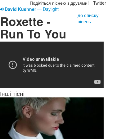
Поділіться піснею з друзями!
Twitter
🔊
David Kushner
— Daylight
до списку
Roxette -
пісень
Run To You
Інші пісні