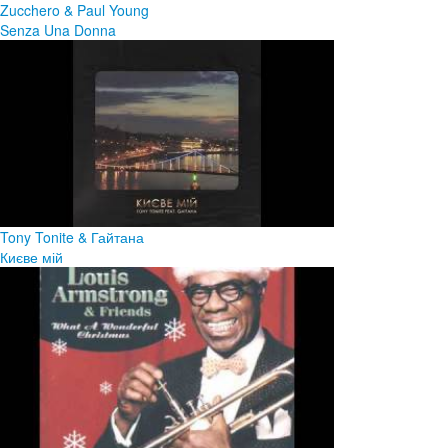
Zucchero & Paul Young
Senza Una Donna
Tony Tonite & Гайтана
Києве мій