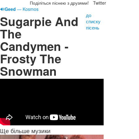
Поділіться піснею з друзями!
Twitter
🔊
Geed
— Kosmos
до
Sugarpie And
списку
пісень
The
Candymen -
Frosty The
Snowman
Ще більше музики