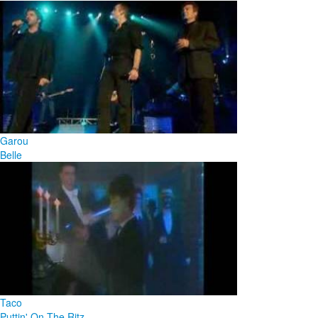
Garou
Belle
Taco
Puttin' On The Ritz