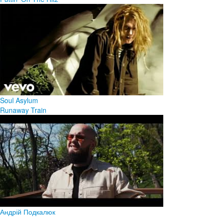
Soul Asylum
Runaway Train
Андрій Подкалюк