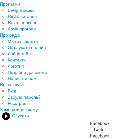
Програми
Вечір наживо
Relax-читання
Relax-персона
Архів програм
Про радіо
Міста і частоти
Як слухати онлайн
Лайфстайл
Контакти
Логотип
Потрібна допомога
Написати нам
Relax-клуб
Вхід
Забули пароль?
Реєстрація
Замовити рекламу
Слухати
Facebook
Twitter
Facebook