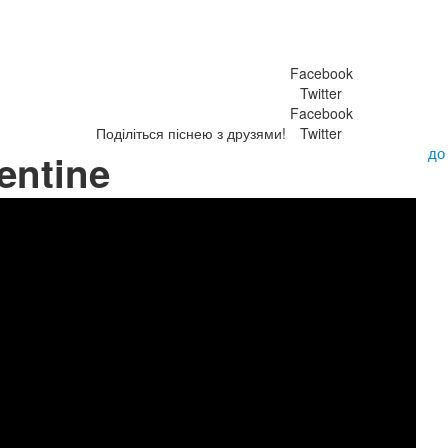
Facebook
Twitter
Facebook
Поділіться піснею з друзями!
Twitter
до
entine