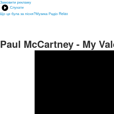
Замовити рекламу
Слухати
Що це була за пісня?
Музика Радіо Relax
Paul McCartney - My Val