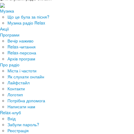
Музика
Що це була за пісня?
Музика радіо Relax
Акції
Програми
Вечір наживо
Relax-читання
Relax-персона
Архів програм
Про радіо
Міста і частоти
Як слухати онлайн
Лайфстайл
Контакти
Логотип
Потрібна допомога
Написати нам
Relax-клуб
Вхід
Забули пароль?
Реєстрація