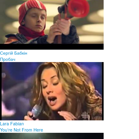
Сергій Бабкін
Пробач
Lara Fabian
You're Not From Here