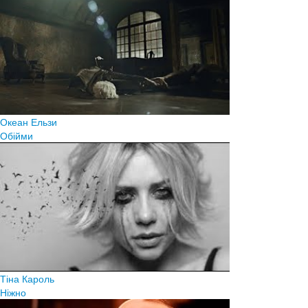
Океан Ельзи
Обійми
Тіна Кароль
Ніжно