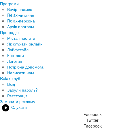
Програми
Вечір наживо
Relax-читання
Relax-персона
Архів програм
Про радіо
Міста і частоти
Як слухати онлайн
Лайфстайл
Контакти
Логотип
Потрібна допомога
Написати нам
Relax-клуб
Вхід
Забули пароль?
Реєстрація
Замовити рекламу
Слухати
Facebook
Twitter
Facebook