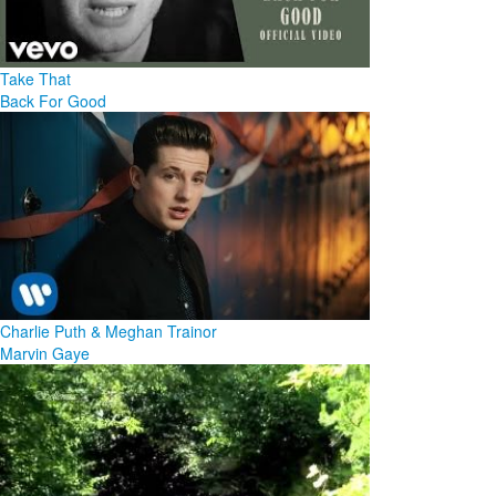
Take That
Back For Good
Charlie Puth & Meghan Trainor
Marvin Gaye