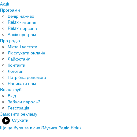
Акції
Програми
Вечір наживо
Relax-читання
Relax-персона
Архів програм
Про радіо
Міста і частоти
Як слухати онлайн
Лайфстайл
Контакти
Логотип
Потрібна допомога
Написати нам
Relax-клуб
Вхід
Забули пароль?
Реєстрація
Замовити рекламу
Слухати
Що це була за пісня?
Музика Радіо Relax