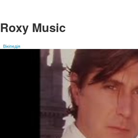
Roxy Music
Вікіпедія