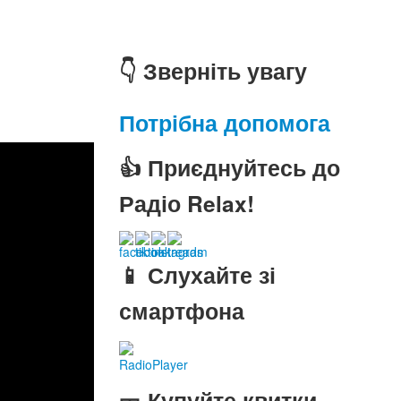
👇 Зверніть увагу
Потрібна допомога
👍 Приєднуйтесь до
Радіо Relax!
📱 Слухайте зі
смартфона
RadioPlayer
🎫 Купуйте квитки