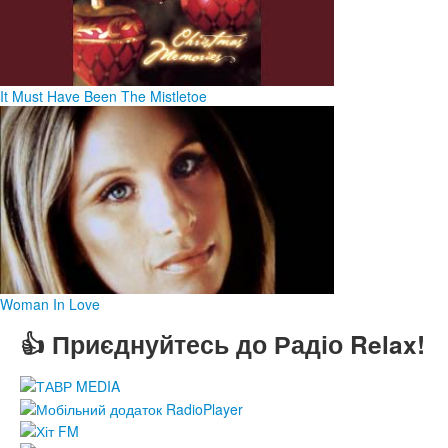
It Must Have Been The Mistletoe
Woman In Love
👍 Приєднуйтесь до Радіо Relax!