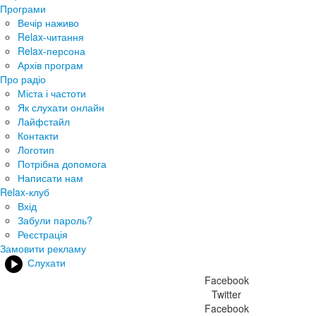
Програми
Вечір наживо
Relax-читання
Relax-персона
Архів програм
Про радіо
Міста і частоти
Як слухати онлайн
Лайфстайл
Контакти
Логотип
Потрібна допомога
Написати нам
Relax-клуб
Вхід
Забули пароль?
Реєстрація
Замовити рекламу
Слухати
Facebook
Twitter
Facebook