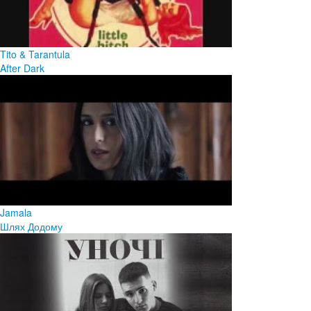
Tito & Tarantula
After Dark
Jamala
Шлях Додому