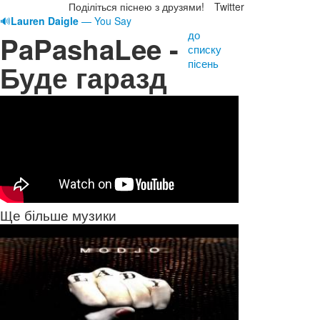
Поділіться піснею з друзями!
Twitter
🔊
Lauren Daigle
— You Say
до
PaPashaLee -
списку
пісень
Буде гаразд
Ще більше музики