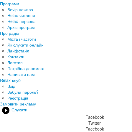
Програми
Вечір наживо
Relax-читання
Relax-персона
Архів програм
Про радіо
Міста і частоти
Як слухати онлайн
Лайфстайл
Контакти
Логотип
Потрібна допомога
Написати нам
Relax-клуб
Вхід
Забули пароль?
Реєстрація
Замовити рекламу
Слухати
Facebook
Twitter
Facebook