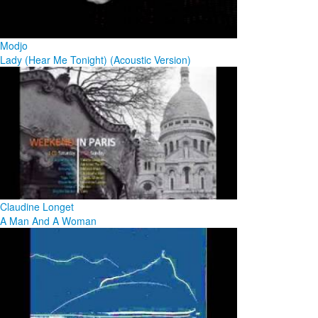
Modjo
Lady (Hear Me Tonight) (Acoustic Version)
Claudine Longet
A Man And A Woman