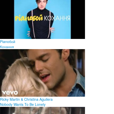
Pianoбой
Кохання
Ricky Martin & Christina Aguilera
Nobody Wants To Be Lonely