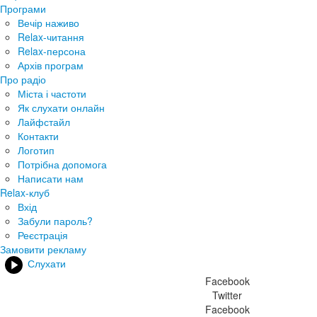
Програми
Вечір наживо
Relax-читання
Relax-персона
Архів програм
Про радіо
Міста і частоти
Як слухати онлайн
Лайфстайл
Контакти
Логотип
Потрібна допомога
Написати нам
Relax-клуб
Вхід
Забули пароль?
Реєстрація
Замовити рекламу
Слухати
Facebook
Twitter
Facebook