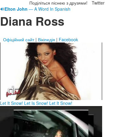
Поділіться піснею з друзями!
Twitter
🔊
Elton John
— A Word In Spanish
Diana Ross
Офіційний сайт
|
Вікіпедія
|
Facebook
Let It Snow! Let Is Snow! Let It Snow!