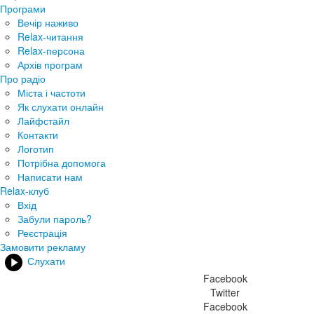
Програми
Вечір наживо
Relax-читання
Relax-персона
Архів програм
Про радіо
Міста і частоти
Як слухати онлайн
Лайфстайл
Контакти
Логотип
Потрібна допомога
Написати нам
Relax-клуб
Вхід
Забули пароль?
Реєстрація
Замовити рекламу
Слухати
Facebook
Twitter
Facebook