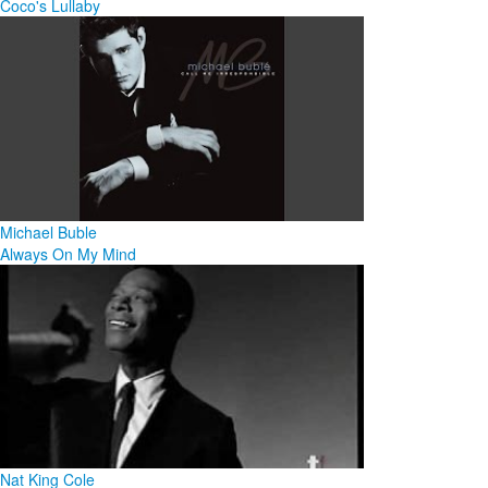
Coco's Lullaby
Michael Buble
Always On My Mind
Nat King Cole