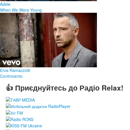
Adele
When We Were Young
Eros Ramazzotti
Controvento
👍 Приєднуйтесь до Радіо Relax!