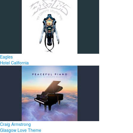
Eagles
Hotel California
Craig Armstrong
Glasgow Love Theme