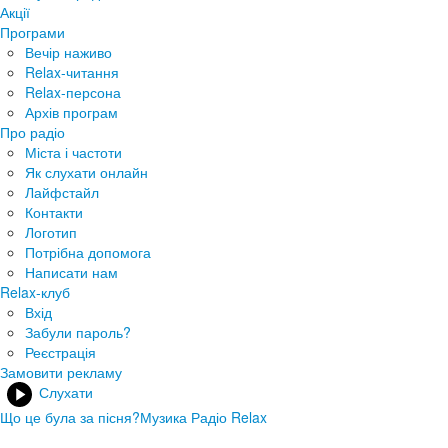
Акції
Програми
Вечір наживо
Relax-читання
Relax-персона
Архів програм
Про радіо
Міста і частоти
Як слухати онлайн
Лайфстайл
Контакти
Логотип
Потрібна допомога
Написати нам
Relax-клуб
Вхід
Забули пароль?
Реєстрація
Замовити рекламу
Слухати
Що це була за пісня?
Музика Радіо Relax