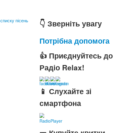
 списку пісень
👇 Зверніть увагу
Потрібна допомога
👍 Приєднуйтесь до
Радіо Relax!
📱 Слухайте зі
смартфона
RadioPlayer
🎫 Купуйте квитки