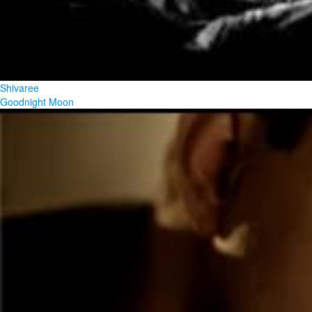
Shivaree
Goodnight Moon