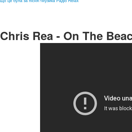
Що це була за пісня?
Музика Радіо Relax
Chris Rea - On The Bea