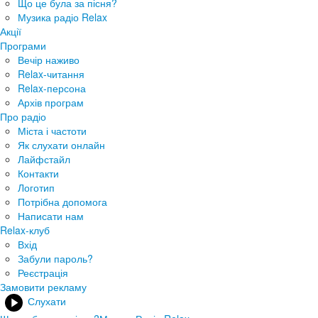
Що це була за пісня?
Музика радіо Relax
Акції
Програми
Вечір наживо
Relax-читання
Relax-персона
Архів програм
Про радіо
Міста і частоти
Як слухати онлайн
Лайфстайл
Контакти
Логотип
Потрібна допомога
Написати нам
Relax-клуб
Вхід
Забули пароль?
Реєстрація
Замовити рекламу
Слухати