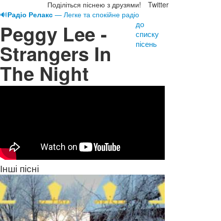
Поділіться піснею з друзями!
Twitter
🔊
Радіо Релакс
— Легке та спокійне радіо
до
Peggy Lee -
списку
пісень
Strangers In
The Night
Інші пісні