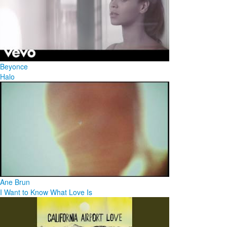
Beyonce
Halo
Ane Brun
I Want to Know What Love Is