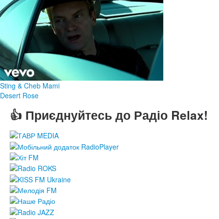
Sting & Cheb Mami
Desert Rose
👍 Приєднуйтесь до Радіо Relax!