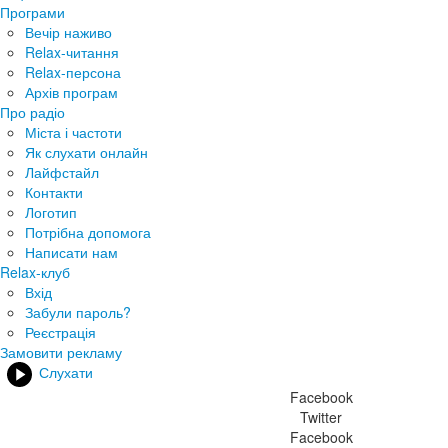
Програми
Вечір наживо
Relax-читання
Relax-персона
Архів програм
Про радіо
Міста і частоти
Як слухати онлайн
Лайфстайл
Контакти
Логотип
Потрібна допомога
Написати нам
Relax-клуб
Вхід
Забули пароль?
Реєстрація
Замовити рекламу
Слухати
Facebook
Twitter
Facebook