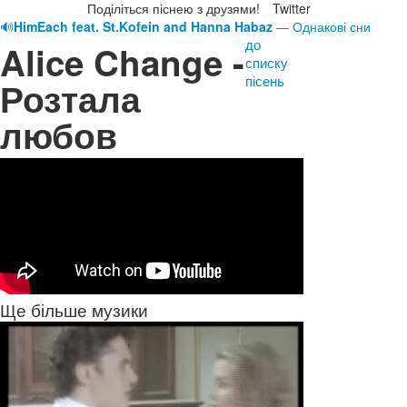
Поділіться піснею з друзями!
Twitter
🔊
HimEach feat. St.Kofein and Hanna Habaz
— Однакові сни
до
Alice Change -
списку
пісень
Розтала
любов
Ще більше музики