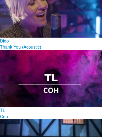
Dido
Thank You (Acoustic)
TL
Сон