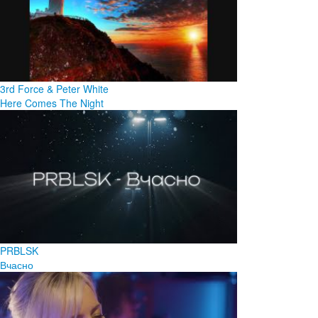
3rd Force & Peter White
Here Comes The Night
PRBLSK
Вчасно