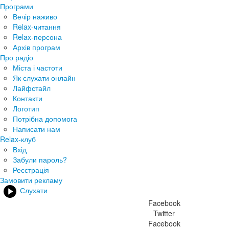
Програми
Вечір наживо
Relax-читання
Relax-персона
Архів програм
Про радіо
Міста і частоти
Як слухати онлайн
Лайфстайл
Контакти
Логотип
Потрібна допомога
Написати нам
Relax-клуб
Вхід
Забули пароль?
Реєстрація
Замовити рекламу
Слухати
Facebook
Twitter
Facebook