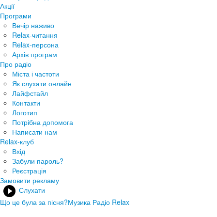
Акції
Програми
Вечір наживо
Relax-читання
Relax-персона
Архів програм
Про радіо
Міста і частоти
Як слухати онлайн
Лайфстайл
Контакти
Логотип
Потрібна допомога
Написати нам
Relax-клуб
Вхід
Забули пароль?
Реєстрація
Замовити рекламу
Слухати
Що це була за пісня?
Музика Радіо Relax