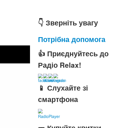
👇 Зверніть увагу
Потрібна допомога
👍 Приєднуйтесь до
Радіо Relax!
📱 Слухайте зі
смартфона
RadioPlayer
🎫 Купуйте квитки