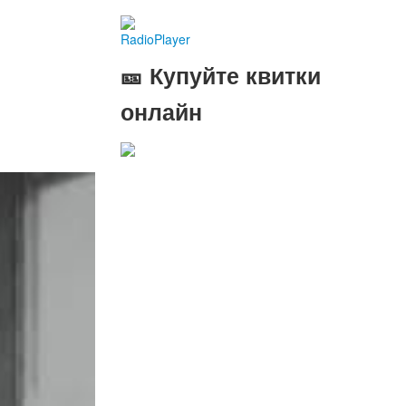
RadioPlayer
🎫 Купуйте квитки
онлайн