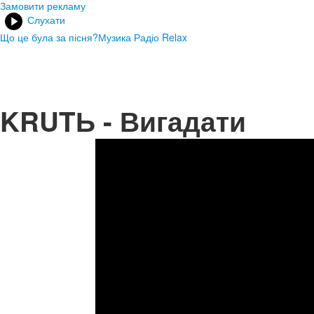
Замовити рекламу
Слухати
Що це була за пісня?
Музика Радіо Relax
KRUTЬ - Вигадати