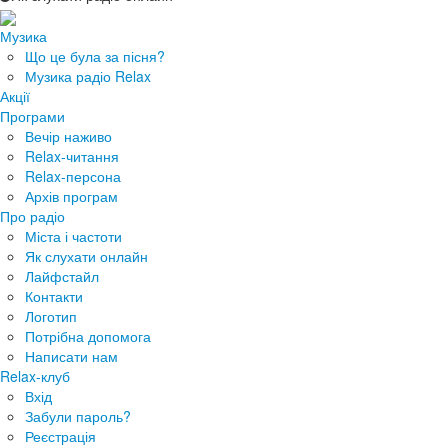
Музика
Що це була за пісня?
Музика радіо Relax
Акції
Програми
Вечір наживо
Relax-читання
Relax-персона
Архів програм
Про радіо
Міста і частоти
Як слухати онлайн
Лайфстайл
Контакти
Логотип
Потрібна допомога
Написати нам
Relax-клуб
Вхід
Забули пароль?
Реєстрація