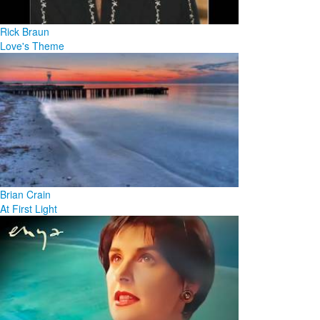
Rick Braun
Love's Theme
Brian Crain
At First Light