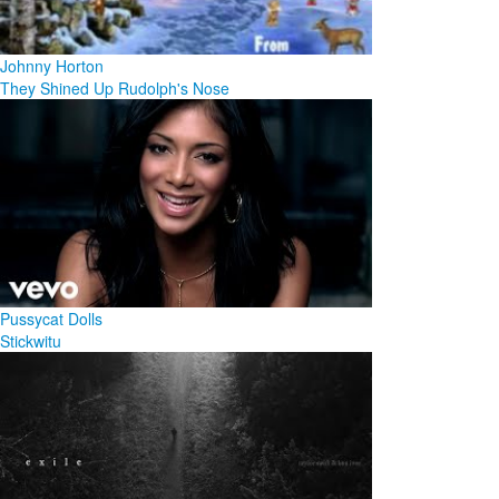
Johnny Horton
They Shined Up Rudolph's Nose
Pussycat Dolls
Stickwitu