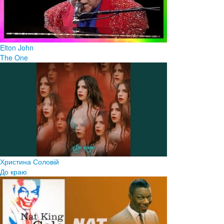
Elton John
The One
Христина Соловій
До краю