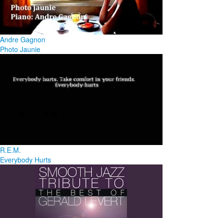
Andre Gagnon
Photo Jaunie
R.E.M.
Everybody Hurts