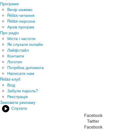
Програми
Вечір наживо
Relax-читання
Relax-персона
Архів програм
Про радіо
Міста і частоти
Як слухати онлайн
Лайфстайл
Контакти
Логотип
Потрібна допомога
Написати нам
Relax-клуб
Вхід
Забули пароль?
Реєстрація
Замовити рекламу
Слухати
Facebook
Twitter
Facebook