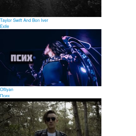
Taylor Swift And Bon Iver
Exile
Ofliyan
Псих