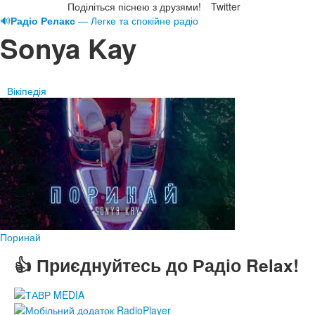
Поділіться піснею з друзями!
Twitter
🔊
Радіо Релакс
— Легке та спокійне радіо
Sonya Kay
Вікіпедія
Поринай
👍 Приєднуйтесь до Радіо Relax!