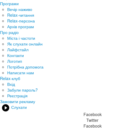
Програми
Вечір наживо
Relax-читання
Relax-персона
Архів програм
Про радіо
Міста і частоти
Як слухати онлайн
Лайфстайл
Контакти
Логотип
Потрібна допомога
Написати нам
Relax-клуб
Вхід
Забули пароль?
Реєстрація
Замовити рекламу
Слухати
Facebook
Twitter
Facebook