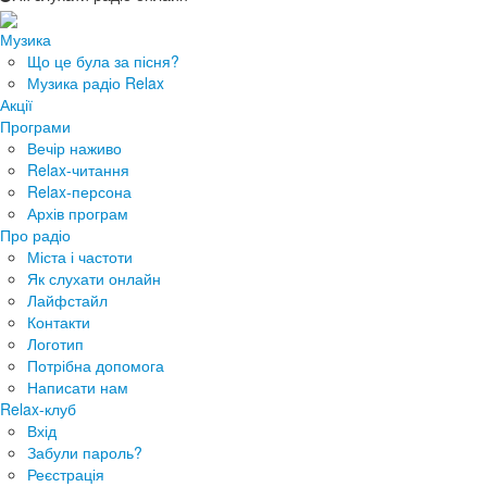
Музика
Що це була за пісня?
Музика радіо Relax
Акції
Програми
Вечір наживо
Relax-читання
Relax-персона
Архів програм
Про радіо
Міста і частоти
Як слухати онлайн
Лайфстайл
Контакти
Логотип
Потрібна допомога
Написати нам
Relax-клуб
Вхід
Забули пароль?
Реєстрація