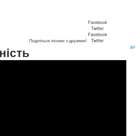
Facebook
Twitter
Facebook
Поділіться піснею з друзями!
Twitter
до
ність