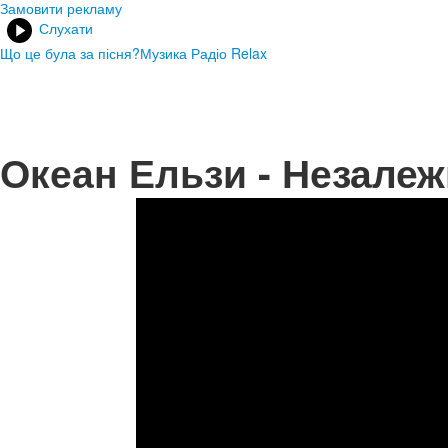
Замовити рекламу
Слухати
Що це була за пісня?
Музика Радіо Relax
Океан Ельзи - Незалеж